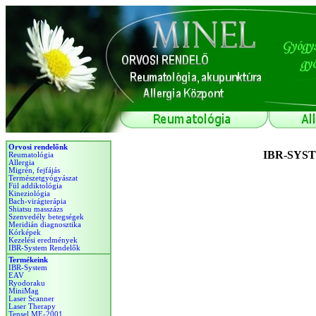
Orvosi rendelőnk
Reumatológia
Allergia
Migrén, fejfájás
Természetgyógyászat
Fül addiktológia
Kineziológia
Bach-virágterápia
Shiatsu masszázs
Szenvedély betegségek
Meridián diagnosztika
Kórképek
Kezelési eredmények
IBR-System Rendelők
Termékeink
IBR-System
EAV
Ryodoraku
MiniMag
Laser Scanner
Laser Therapy
Tensel ME-2001